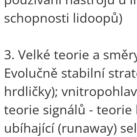
schopnosti lidoopů)
3. Velké teorie a směr
Evolučně stabilní stra
hrdličky); vnitropohla
teorie signálů - teori
ubíhající (runaway) se