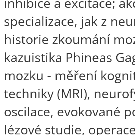
inhibice a excitace; a
specializace, jak z neu
historie zkoumání moz
kazuistika Phineas G
mozku - měření kognit
techniky (MRI), neuro
oscilace, evokované po
lézové studie, operace