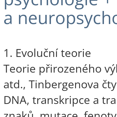
a neuropsycho
1. Evoluční teorie
Teorie přirozeného vý
atd., Tinbergenova čt
DNA, transkripce a tr
znaků, mutace, fenotyp