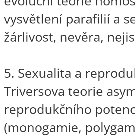
evoluční teorie homos
vysvětlení parafilií a 
žárlivost, nevěra, neji
5. Sexualita a reprod
Triversova teorie asy
reprodukčního potenci
(monogamie, polygami