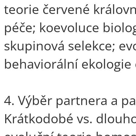
teorie červené královn
péče; koevoluce biolog
skupinová selekce; ev
behaviorální ekologie 
4. Výběr partnera a p
Krátkodobé vs. dlouho